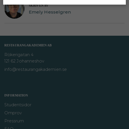
SKRIVEN AV
Emely Hesselgren
RESTAURANGAKADEMIEN AB
Rökerigatan 4
121 62 Johanneshov
info@restaurangakademien.se
INFORMATION
Studentsidor
Omprov
Pressrum