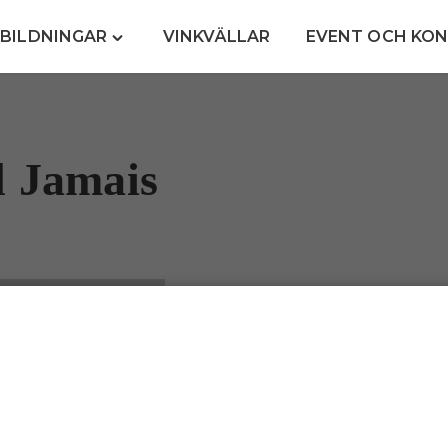
TBILDNINGAR
VINKVÄLLAR
EVENT OCH KON
Toggle
"Kurser
&
Utbildningar"
menu
l Jamais
”Med kunskap ökar man inte end
man ökar även försäl