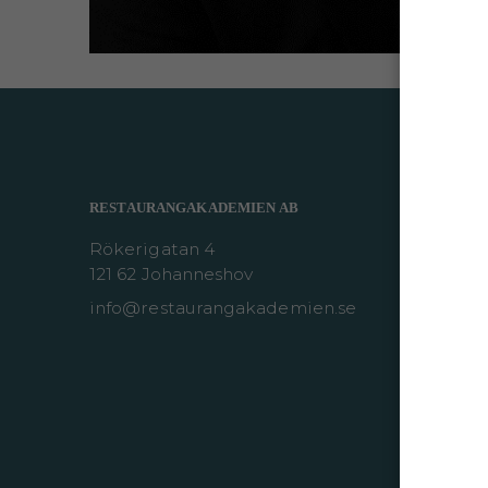
RESTAURANGAKADEMIEN AB
Rökerigatan 4
121 62 Johanneshov
info@restaurangakademien.se