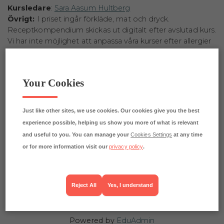
Kursledare
:
Sara Aasum Hultberg
Övrigt:
I priset ingår förkläde, mat och dryck.
Receptkompendium skickas ut digitalt efter avslutad kurs.
Vi har inte möjlighet att anpassa våra kurser efter allergier
eller specialkost.
Your Cookies
Praliner - julgodis
Stockholm
Just like other sites, we use cookies. Our cookies give you the best
05-12-2026
09:30 - 15:30
experience possible, helping us show you more of what is relevant
13 platser kvar
and useful to you. You can manage your
Cookies Settings
at any time
or for more information visit our
privacy policy
.
3 498 kr
inkl. moms
2 798 kr
exkl. moms
Boka
Reject All
Yes, I understand
Powered by
EduAdmin