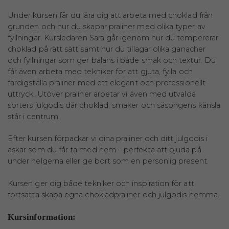
Under kursen får du lära dig att arbeta med choklad från
grunden och hur du skapar praliner med olika typer av
fyllningar. Kursledaren Sara går igenom hur du tempererar
choklad på rätt sätt samt hur du tillagar olika ganacher
och fyllningar som ger balans i både smak och textur. Du
får även arbeta med tekniker för att gjuta, fylla och
färdigställa praliner med ett elegant och professionellt
uttryck. Utöver praliner arbetar vi även med utvalda
sorters julgodis där choklad, smaker och säsongens känsla
står i centrum.
Efter kursen förpackar vi dina praliner och ditt julgodis i
askar som du får ta med hem – perfekta att bjuda på
under helgerna eller ge bort som en personlig present.
Kursen ger dig både tekniker och inspiration för att
fortsätta skapa egna chokladpraliner och julgodis hemma.
Kursinformation: