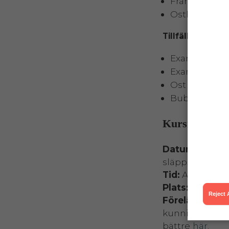
Franska osta
Osthandlaryr
Tillfälle 5
Examination:
Examination:
Ost och dryc
Bubbel och 
Kursinformat
Datum:
nästa 
släpps under 
Tid:
Alla dagar
Plats:
Möllans 
Reject A
Föreläsare:
Und
kunniga förelä
bättre
här
.