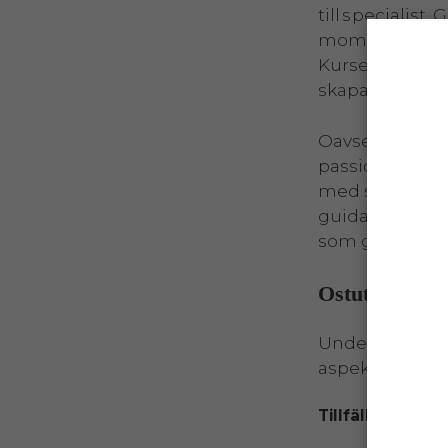
till specialist
moment lär du 
Kursen avslut
skapa oförglöm
Oavsett om du 
passionerad he
med självförtr
guida både gäs
som gör skilln
Ostutbildning
Under utbildni
aspekter av ost
Tillfälle 1