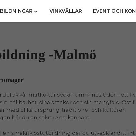
TBILDNINGAR
VINKVÄLLAR
EVENT OCH KON
Toggle
"Kurser
&
Utbildningar"
menu
bildning -Malmö
fromager
en del av vår matkultur sedan urminnes tider – ett l
sin hållbarhet, sina smaker och sin mångfald. Ost fi
ar med olika ursprung, traditioner och kulturer.
ngen blir du en säkrare ostkännare.
 en smakrik ostutbildning där du utvecklar ditt int