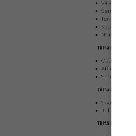
Välkomna oc
Sensorik oc
Terroir, ostk
Mjölkprovni
Nordiska osta
Tillfälle 2
Ostfamiljern
Affinörens rol
Schweiz oc
Tillfälle 3
Spanska och 
Italienska o
Tillfälle 4