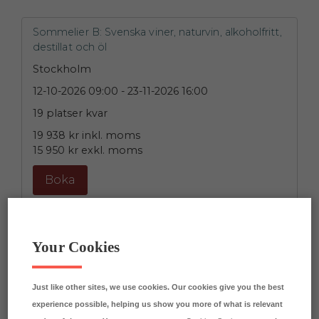
Sommelier B: Svenska viner, naturvin, alkoholfritt,
destillat och öl
Stockholm
12-10-2026 09:00
- 23-11-2026 16:00
19 platser kvar
19 938 kr
inkl. moms
15 950 kr
exkl. moms
Boka
Powered by
EduAdmin
Your Cookies
Just like other sites, we use cookies. Our cookies give you the best
Läs till Sommelier!
experience possible, helping us show you more of what is relevant