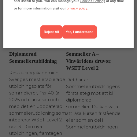
and useful to you. You can manage your
Cookies Settings
at any time
or for more information visit our
privacy policy
.
Reject All
Yes, I understand
Diplomerad
Sommelier A –
Sommelierutbildning
Vinvärldens druvor,
WSET Level 2
Restaurangakademien,
Sveriges mest etablerade
Det här är
utbildningsplats för
Sommelierutbildningens
sommelierer, firar 40 år
första steg mot att bli
2025 och lanserar i och
diplomerad
med det en uppdaterad
sommelier. Du kan välja
sommelierutbildning som
att läsa kursen fristående
integrerar WSET Level 2
eller som en del i
och 3. Den nya
Sommelierutbildningen.
utbildningen, framtagen