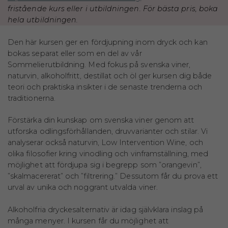
fristående kurs eller i utbildningen. För bästa pris, boka
hela utbildningen.
Den här kursen ger en fördjupning inom dryck och kan
bokas separat eller som en del av vår
Sommelierutbildning. Med fokus på svenska viner,
naturvin, alkoholfritt, destillat och öl ger kursen dig både
teori och praktiska insikter i de senaste trenderna och
traditionerna.
Förstärka din kunskap om svenska viner genom att
utforska odlingsförhållanden, druvvarianter och stilar. Vi
analyserar också naturvin, Low Intervention Wine, och
olika filosofier kring vinodling och vinframställning, med
möjlighet att fördjupa sig i begrepp som ”orangevin”,
”skalmacererat” och ”filtrering.” Dessutom får du prova ett
urval av unika och noggrant utvalda viner.
Alkoholfria dryckesalternativ är idag självklara inslag på
många menyer. I kursen får du möjlighet att