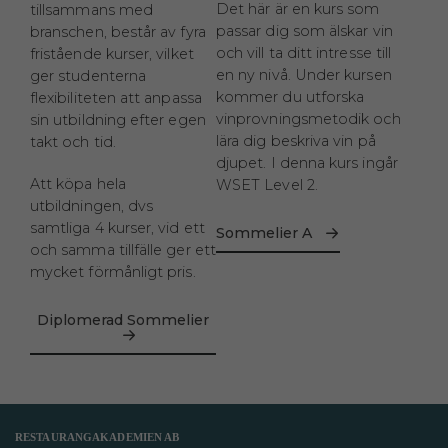
Det här är en kurs som
tillsammans med
passar dig som älskar vin
branschen, består av fyra
och vill ta ditt intresse till
fristående kurser, vilket
en ny nivå. Under kursen
ger studenterna
kommer du utforska
flexibiliteten att anpassa
vinprovningsmetodik och
sin utbildning efter egen
lära dig beskriva vin på
takt och tid.
djupet. I denna kurs ingår
Att köpa hela
WSET Level 2.
utbildningen, dvs
samtliga 4 kurser, vid ett
Sommelier A
och samma tillfälle ger ett
mycket förmånligt pris.
Diplomerad Sommelier
RESTAURANGAKADEMIEN AB