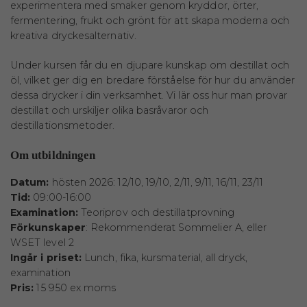
experimentera med smaker genom kryddor, örter,
fermentering, frukt och grönt för att skapa moderna och
kreativa dryckesalternativ.
Under kursen får du en djupare kunskap om destillat och
öl, vilket ger dig en bredare förståelse för hur du använder
dessa drycker i din verksamhet. Vi lär oss hur man provar
destillat och urskiljer olika basråvaror och
destillationsmetoder.
Om utbildningen
Datum:
hösten 2026: 12/10, 19/10, 2/11, 9/11, 16/11, 23/11
Tid:
09:00-16:00
Examination:
Teoriprov och destillatprovning
Förkunskaper
: Rekommenderat Sommelier A, eller
WSET level 2
Ingår i priset:
Lunch, fika, kursmaterial, all dryck,
examination
Pris:
15 950 ex moms