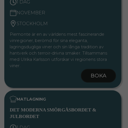
1 DAG
NOVEMBER
STOCKHOLM
Piemonte är en av världens mest fascinerande
vinregioner, berömd för sina eleganta,
lagringsdugliga viner och sin långa tradition av
hantverk och terroir-drivna smaker. Tillsammans
med Ulrika Karlsson utforskar vi regionens stora
viner.
BOKA
MATLAGNING
DET MODERNA SMÖRGÅSBORDET &
JULBORDET
1 DAG