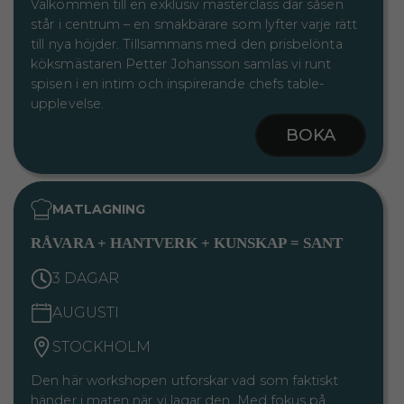
Välkommen till en exklusiv masterclass där såsen
står i centrum – en smakbärare som lyfter varje rätt
till nya höjder. Tillsammans med den prisbelönta
köksmästaren Petter Johansson samlas vi runt
spisen i en intim och inspirerande chefs table-
upplevelse.
BOKA
MATLAGNING
RÅVARA + HANTVERK + KUNSKAP = SANT
3 DAGAR
AUGUSTI
STOCKHOLM
Den här workshopen utforskar vad som faktiskt
händer i maten när vi lagar den. Med fokus på