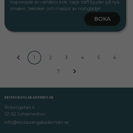
inspirerade av världens kök. Varje träff bjuder på nya
smaker, tekniker och massor av matglädje!
BOKA
1
2
3
4
5
6
7
RESTAURANGAKADEMIEN AB
Rökerigatan 4
121 62 Johanneshov
info@restaurangakademien.se