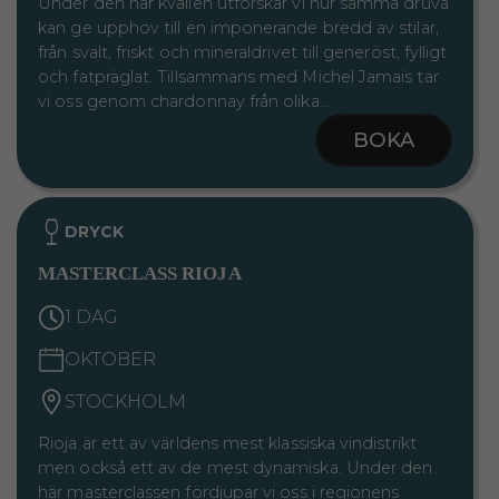
Under den här kvällen utforskar vi hur samma druva
kan ge upphov till en imponerande bredd av stilar,
från svalt, friskt och mineraldrivet till generöst, fylligt
och fatpräglat. Tillsammans med Michel Jamais tar
vi oss genom chardonnay från olika…
BOKA
DRYCK
MASTERCLASS RIOJA
1 DAG
OKTOBER
STOCKHOLM
Rioja är ett av världens mest klassiska vindistrikt
men också ett av de mest dynamiska. Under den
här masterclassen fördjupar vi oss i regionens