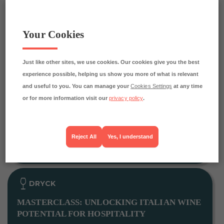
STOCKHOLM
Your Cookies
Explore the technical and stylistic foundations of
sparkling wine in this analytical masterclass for
hospitality professionals and advanced wine
Just like other sites, we use cookies. Our cookies give you the best
enthusiasts. Through guided comparative tastings,
experience possible, helping us show you more of what is relevant
you will examine how production methods, lees
and useful to you. You can manage your
Cookies Settings
at any time
ageing, dosage, pressure, and base wine
or for more information visit our
privacy policy
.
composition influence texture, aroma, balance, and
overall quality across a range of sparkling wine
styles.
Reject All
Yes, I understand
BOKA
DRYCK
MASTERCLASS: UNLOCKING ITALIAN WINE
POTENTIAL FOR HOSPITALITY