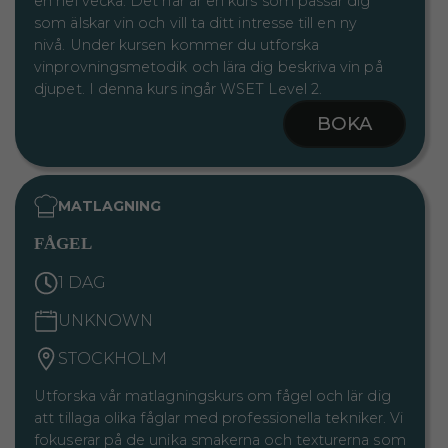
en hel vecka. Det här är en kurs som passar dig
som älskar vin och vill ta ditt intresse till en ny
nivå. Under kursen kommer du utforska
vinprovningsmetodik och lära dig beskriva vin på
djupet. I denna kurs ingår WSET Level 2.
BOKA
MATLAGNING
FÅGEL
1 DAG
UNKNOWN
STOCKHOLM
Utforska vår matlagningskurs om fågel och lär dig
att tillaga olika fåglar med professionella tekniker. Vi
fokuserar på de unika smakerna och texturerna som