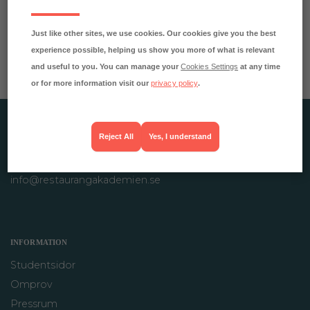
och projektledare på bemannings- och
rekryteringsföretaget
Trim-Tab.
Just like other sites, we use cookies. Our cookies give you the best
experience possible, helping us show you more of what is relevant
Aktuell på Restaurangakademien med:
and useful to you. You can manage your
Cookies Settings
at any time
Ledarskap & social hållbarhet
or for more information visit our
privacy policy
.
RESTAURANGAKADEMIEN AB
Reject All
Yes, I understand
Rökerigatan 4
121 62 Johanneshov
info@restaurangakademien.se
INFORMATION
Studentsidor
Omprov
Pressrum