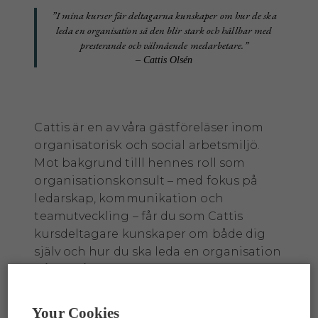
”I mina kurser får deltagarna kunskaper om hur de ska
leda en organisation så den blir stark och hållbar med
presterande och välmående medarbetare.”
– Cattis Olsén
Cattis är en av våra gästföreläser inom
organisatorisk och social arbetsmiljö.
Mot bakgrund tilll hennes roll som
organisationskonsult – med fokus på
ledarskap, kommunikation och
teamutveckling – får du som Cattis
kursdeltagare kunskaper om både dig
själv och hur du ska leda en organisation
på ett hållbart sätt. Cattis driver även sitt
egna företag
Marinda – Personlig
Utveckling
och är verksamhetsutvecklare
Your Cookies