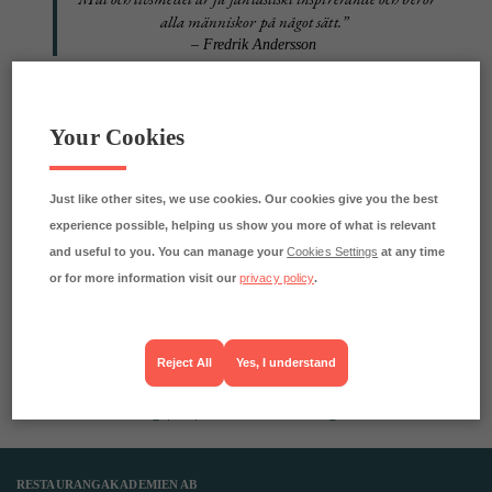
alla människor på något sätt.”
– Fredrik Andersson
Your Cookies
Fredrik Andersson är utbildad vid Sveriges
Lantbruksuniversitet och har tidigare arbetat vid
Arla Forskning och Utveckling. Idag är han
Just like other sites, we use cookies. Our cookies give you the best
ostmästare på Götenemejeriet och på
experience possible, helping us show you more of what is relevant
Restaurangakademien föreläser han om
and useful to you. You can manage your
Cookies Settings
at any time
osttillverkning och affinörns roll inom detta.
or for more information visit our
privacy policy
.
Under Fredriks föreläsningar förmedlar han
helheten, från jord till bord, på ett inspirerande
sätt med inslag av humor.
Reject All
Yes, I understand
Aktuell på Restaurangakademien med:
Ostutbildning | Diplomerad Fromager
RESTAURANGAKADEMIEN AB