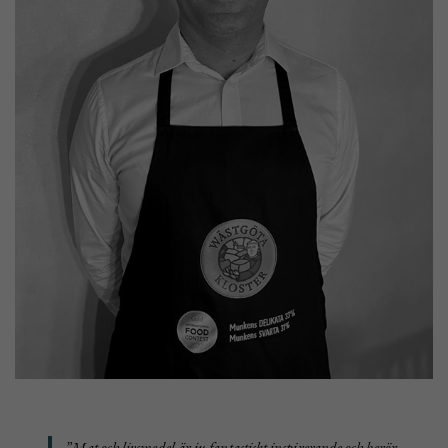
”Mat och livsmedel är ju fantastiskt inspirerande och berör